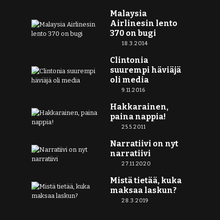
Malaysia
Airlinesin lento
370 on bugi
18.3.2014
Clintonia
suurempi häviäjä
oli media
9.11.2016
Hakkarainen,
paina nappia!
25.5.2011
Narratiivi on nyt
narratiivi
27.11.2020
Mistä tietää, kuka
maksaa laskun?
28.3.2019