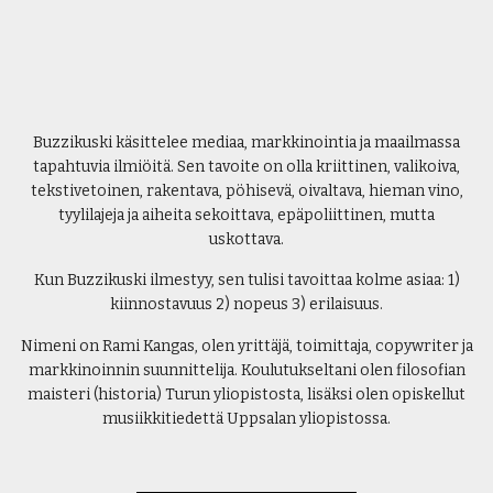
Buzzikuski käsittelee mediaa, markkinointia ja maailmassa
tapahtuvia ilmiöitä. Sen tavoite on olla kriittinen, valikoiva,
tekstivetoinen, rakentava, pöhisevä, oivaltava, hieman vino,
tyylilajeja ja aiheita sekoittava, epäpoliittinen, mutta
uskottava.
Kun Buzzikuski ilmestyy, sen tulisi tavoittaa kolme asiaa: 1)
kiinnostavuus 2) nopeus 3) erilaisuus.
Nimeni on Rami Kangas, olen yrittäjä, toimittaja, copywriter ja
markkinoinnin suunnittelija. Koulutukseltani olen filosofian
maisteri (historia) Turun yliopistosta, lisäksi olen opiskellut
musiikkitiedettä Uppsalan yliopistossa.