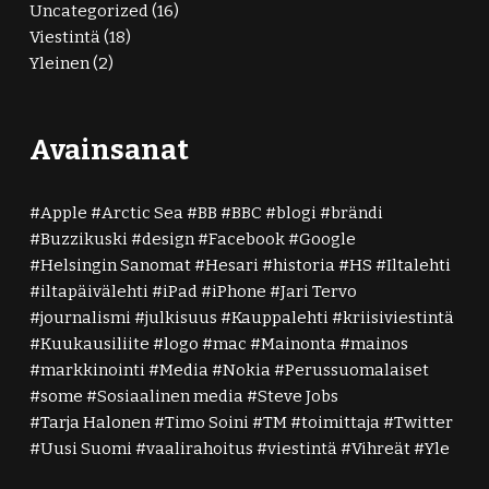
Uncategorized
(16)
Viestintä
(18)
Yleinen
(2)
Avainsanat
Apple
Arctic Sea
BB
BBC
blogi
brändi
Buzzikuski
design
Facebook
Google
Helsingin Sanomat
Hesari
historia
HS
Iltalehti
iltapäivälehti
iPad
iPhone
Jari Tervo
journalismi
julkisuus
Kauppalehti
kriisiviestintä
Kuukausiliite
logo
mac
Mainonta
mainos
markkinointi
Media
Nokia
Perussuomalaiset
some
Sosiaalinen media
Steve Jobs
Tarja Halonen
Timo Soini
TM
toimittaja
Twitter
Uusi Suomi
vaalirahoitus
viestintä
Vihreät
Yle