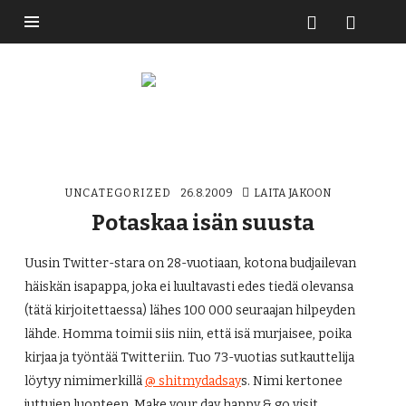
Buzzikuski
UNCATEGORIZED
26.8.2009
LAITA JAKOON
Potaskaa isän suusta
Uusin Twitter-stara on 28-vuotiaan, kotona budjailevan
häiskän isapappa, joka ei luultavasti edes tiedä olevansa
(tätä kirjoitettaessa) lähes 100 000 seuraajan hilpeyden
lähde. Homma toimii siis niin, että isä murjaisee, poika
kirjaa ja työntää Twitteriin. Tuo 73-vuotias sutkauttelija
löytyy nimimerkillä
@ shitmydadsay
s. Nimi kertonee
juttujen luonteen. Make your day happy & go visit.