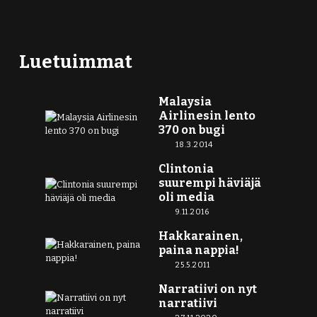
Luetuimmat
Malaysia
Airlinesin lento
370 on bugi
18.3.2014
Clintonia
suurempi häviäjä
oli media
9.11.2016
Hakkarainen,
paina nappia!
25.5.2011
Narratiivi on nyt
narratiivi