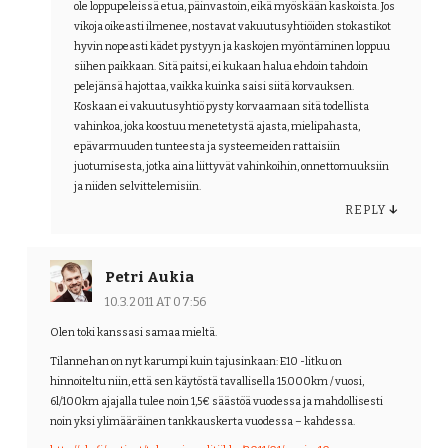
ole loppupeleissä etua, päinvastoin, eikä myöskään kaskoista. Jos
vikoja oikeasti ilmenee, nostavat vakuutusyhtiöiden stokastikot
hyvin nopeasti kädet pystyyn ja kaskojen myöntäminen loppuu
siihen paikkaan. Sitä paitsi, ei kukaan halua ehdoin tahdoin
pelejänsä hajottaa, vaikka kuinka saisi siitä korvauksen.
Koskaan ei vakuutusyhtiö pysty korvaamaan sitä todellista
vahinkoa, joka koostuu menetetystä ajasta, mielipahasta,
epävarmuuden tunteesta ja systeemeiden rattaisiin
juotumisesta, jotka aina liittyvät vahinkoihin, onnettomuuksiin
ja niiden selvittelemisiin.
REPLY
↓
Petri Aukia
10.3.2011 AT 07:56
Olen toki kanssasi samaa mieltä.
Tilannehan on nyt karumpi kuin tajusinkaan: E10 -litku on
hinnoiteltu niin, että sen käytöstä tavallisella 15.000km / vuosi,
6l/100km ajajalla tulee noin 1,5€ säästöä vuodessa ja mahdollisesti
noin yksi ylimääräinen tankkauskerta vuodessa – kahdessa.