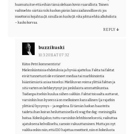
huomata itse että eihän tämä olekaan kovin vaarallista. Toinen
vaihtoehto: siirtää riski kaskon piiriin lainsäädännöllisesti: jos
moottorisi kojahtaa JA sinulla on kasko JA vika johtui ehkä alkoholista
– kasko korvaa.
REPLY
↓
buzzikuski
10.3.2011 AT 07:32
Kiitos Petri kommentista!
Mielenkiintoisia ehdotuksia ja hyvää ajattelua. Fakta tai faktat
eivät tunnetusti ole estäneet mediaa tai markkinointia
kääntämästä asiaa toiseksi. Mielikuvan voima ylittää faktan ja
sitä varten on kehkeytynyt jos jonkilaista ammattikuntaa.
Taidanpa itsekin kuulua siihen sakkiin. Faktat toisaalta auttavat,
varsinkin kun kyseessä on melkoinen kansallinen (ja rajatkin
ylittävä) kysymys – ja ongelma. Ei tämän luokan haasteita
taideta ihan koiran heiluttamisella eli wag the dog -meiningillä
hoitaa. Kokeilujakso, tuttu varsinkin lehtibisneksestä, vaikuttaa
ajatuksena kelvolliselta, samoin vakuuttaminen. Mutta jos nyt
vaikka onkin niin, että E10 hajottaa moottorit, niin ei kokeilusta