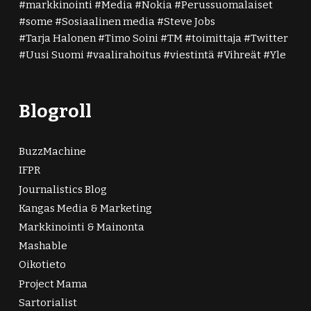
markkinointi
Media
Nokia
Perussuomalaiset
some
Sosiaalinen media
Steve Jobs
Tarja Halonen
Timo Soini
TM
toimittaja
Twitter
Uusi Suomi
vaalirahoitus
viestintä
Vihreät
Yle
Blogroll
BuzzMachine
IFPR
Journalistics Blog
Kangas Media & Marketing
Markkinointi & Mainonta
Mashable
Oikotieto
Project Mama
Sartorialist