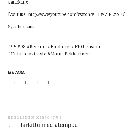
pankkiin):
[youtube=http://www.youtube.com/watch?v=H3V21RLzo_U]
Syvä huokaus.
95
98
Bensiini
Biodiesel
E10 bensiini
Kuluttajavirasto
Mauri Pekkarinen
JAA TÄMÄ
EDELLINEN KIRJOITUS
←
Harkittu mediatemppu