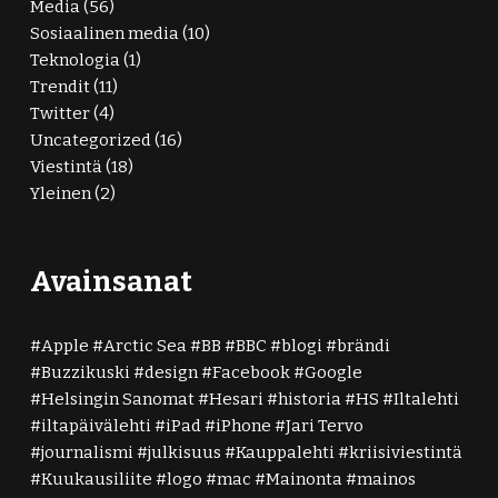
Media
(56)
Sosiaalinen media
(10)
Teknologia
(1)
Trendit
(11)
Twitter
(4)
Uncategorized
(16)
Viestintä
(18)
Yleinen
(2)
Avainsanat
Apple
Arctic Sea
BB
BBC
blogi
brändi
Buzzikuski
design
Facebook
Google
Helsingin Sanomat
Hesari
historia
HS
Iltalehti
iltapäivälehti
iPad
iPhone
Jari Tervo
journalismi
julkisuus
Kauppalehti
kriisiviestintä
Kuukausiliite
logo
mac
Mainonta
mainos