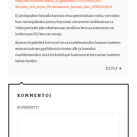
http://yle.fi/uutiset/talous_ja_politiikka/2011/01/uusi_e10-
bensiini_veti_myos_98-oktaanisen_hinnan_alas_2258216.html
Ei jätskipuikon hinnalla kannata ottaa pienintäkään riskiä, varsinkin
kun vaivanpalkaksi joutuu käymään useammin tankkaamassa.
Valtio joutunee joko rokottamaan tavallista bensaa enemmän tai
laskemaan E10 bensan veroja.
Ilmeisesti poliitikot kutsuvat tässä markkinoinniksi huonon tuotteen
ominaisuuksien pyyhkimistä maton alle ja huonoksi
markkinoinniksi sitä että kuluttajat huomasivat korvaavan tuotteen
laihan hyödyn.
REPLY
↓
KOMMENTOI
KOMMENTTI