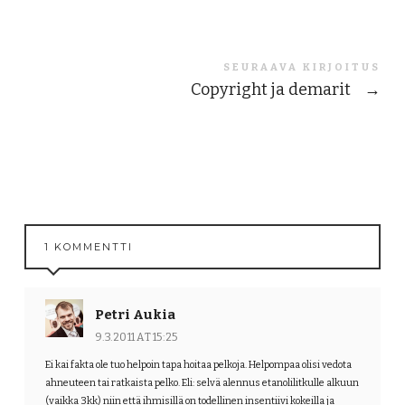
SEURAAVA KIRJOITUS
Copyright ja demarit
→
1 KOMMENTTI
Petri Aukia
9.3.2011 AT 15:25
Ei kai fakta ole tuo helpoin tapa hoitaa pelkoja. Helpompaa olisi vedota
ahneuteen tai ratkaista pelko. Eli: selvä alennus etanolilitkulle alkuun
(vaikka 3kk) niin että ihmisillä on todellinen insentiivi kokeilla ja