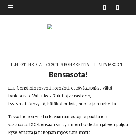
Buzzikuski
ILMIÖT
MEDIA
9.3.2011
3 KOMMENTTIA
LAITA JAKOON
Bensasota!
E10-bensiinin myynti romahti, ei käy kaupaksi, vältä
tankkausta. Valituksia Kuluttajavirastoon,
tyytymättömyyttä, hätäkokouksia, huolta ja murhetta…
Tässä hienoa viestiä kevään äänestäjille päättäjien
vastuusta. E10-bensaan siirtyminen hoidettiin jälleen paljoa
kyselemättä ja näköjään myös tutkimatta.