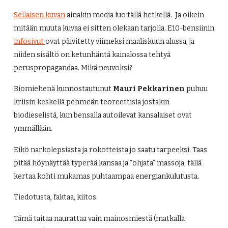
Sellaisen kuvan
ainakin media luo tällä hetkellä. Ja oikein
mitään muuta kuvaa ei sitten olekaan tarjolla. E10-bensiinin
infosivut
ovat päivitetty viimeksi maaliskuun alussa, ja
niiden sisältö on ketunhäntä kainalossa tehtyä
peruspropagandaa. Mikä neuvoksi?
Biomiehenä kunnostautunut
Mauri Pekkarinen
puhuu
kriisin keskellä pehmeän teoreettisia jostakin
biodieselistä, kun bensalla autoilevat kansalaiset ovat
ymmällään.
Eikö narkolepsiasta ja rokotteista jo saatu tarpeeksi. Taas
pitää höynäyttää typerää kansaa ja ”ohjata” massoja; tällä
kertaa kohti mukamas puhtaampaa energiankulutusta.
Tiedotusta, faktaa, kiitos.
Tämä taitaa naurattaa vain mainosmiestä (matkalla