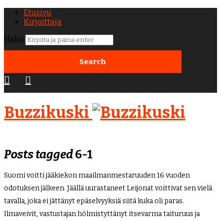
Etusivu
Kirjoittaja
Haku
Buzzikuski
Posts tagged
6-1
Suomi voitti jääkiekon maailmanmestaruuden 16 vuoden
odotuksen jälkeen. Jäällä uurastaneet Leijonat voittivat sen vielä
tavalla, joka ei jättänyt epäselvyyksiä siitä kuka oli paras.
Ilmaveivit, vastustajan hölmistyttänyt itsevarma taituruus ja