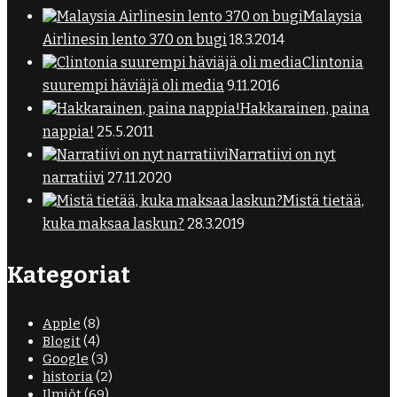
Malaysia
Airlinesin lento 370 on bugi
18.3.2014
Clintonia
suurempi häviäjä oli media
9.11.2016
Hakkarainen, paina
nappia!
25.5.2011
Narratiivi on nyt
narratiivi
27.11.2020
Mistä tietää,
kuka maksaa laskun?
28.3.2019
Kategoriat
Apple
(8)
Blogit
(4)
Google
(3)
historia
(2)
Ilmiöt
(69)