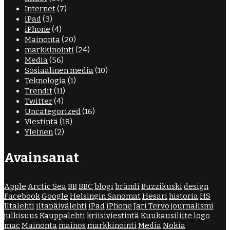
Internet
(7)
iPad
(3)
iPhone
(4)
Mainonta
(20)
markkinointi
(24)
Media
(56)
Sosiaalinen media
(10)
Teknologia
(1)
Trendit
(11)
Twitter
(4)
Uncategorized
(16)
Viestintä
(18)
Yleinen
(2)
Avainsanat
Apple
Arctic Sea
BB
BBC
blogi
brändi
Buzzikuski
design
Facebook
Google
Helsingin Sanomat
Hesari
historia
HS
Iltalehti
iltapäivälehti
iPad
iPhone
Jari Tervo
journalismi
julkisuus
Kauppalehti
kriisiviestintä
Kuukausiliite
logo
mac
Mainonta
mainos
markkinointi
Media
Nokia