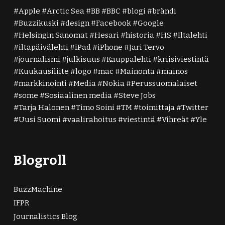
Apple
Arctic Sea
BB
BBC
blogi
brändi
Buzzikuski
design
Facebook
Google
Helsingin Sanomat
Hesari
historia
HS
Iltalehti
iltapäivälehti
iPad
iPhone
Jari Tervo
journalismi
julkisuus
Kauppalehti
kriisiviestintä
Kuukausiliite
logo
mac
Mainonta
mainos
markkinointi
Media
Nokia
Perussuomalaiset
some
Sosiaalinen media
Steve Jobs
Tarja Halonen
Timo Soini
TM
toimittaja
Twitter
Uusi Suomi
vaalirahoitus
viestintä
Vihreät
Yle
Blogroll
BuzzMachine
IFPR
Journalistics Blog