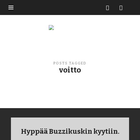
Buzzikuski
POSTS TAGGED
voitto
Hyppää Buzzikuskin kyytiin.