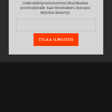
Lisää sähköpostiosoitteesi Buzzikuskin
postituslistalle. Saat ilmoituksen, kun uusi
kirjoitus ilmestyy.