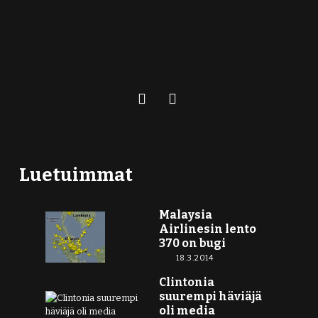
Luetuimmat
Malaysia
Airlinesin lento
370 on bugi
18.3.2014
Clintonia
suurempi häviäjä
oli media