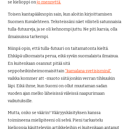
se kielioppi on
jo mennyttä.
Toisen kantapääknopin sain, kun aloitin kirjoittamisen
Suomen Kuvalehteen. Teksteissäni näet vilisteli satunnaisia
tulla-futuureja, ja se oli kehnompi juttu. Ne piti karsia, olla
ilmaisuissa tarkempi.
Niinpä opin, että tulla-futuuri on taitamatonta kieltä.
Ehkäpä ulkomaista perua, eikä syvän suomalaista ilmaisua.
En kuitenkaan osannut pitää sitä
seppoheikinheimomaisittain
”kamalana svetisisminä”
,
vaikka kommer att -muoto siitä jonkin verran tihkuukin
läpi. Eikä ihme, kun Suomi on ollut muutaman sadan
vuoden ajan melko läheisissä väleissä naapurimaan
vaikutuksille.
Mutta, onko se väärin? Vääryyskäsityksen kanssa
toimineena mielipiteeni oli selvä. Pieni tarkastelu
kielioppia käsitteleviin artikkeleihin ei kuitenkaan antanut