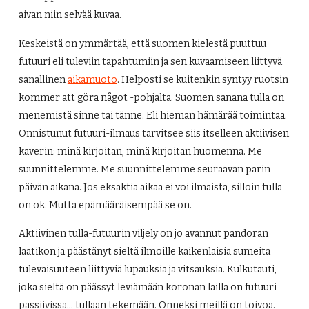
aivan niin selvää kuvaa.
Keskeistä on ymmärtää, että suomen kielestä puuttuu
futuuri eli tuleviin tapahtumiin ja sen kuvaamiseen liittyvä
sanallinen
aikamuoto
. Helposti se kuitenkin syntyy ruotsin
kommer att göra något -pohjalta. Suomen sanana tulla on
menemistä sinne tai tänne. Eli hieman hämärää toimintaa.
Onnistunut futuuri-ilmaus tarvitsee siis itselleen aktiivisen
kaverin: minä kirjoitan, minä kirjoitan huomenna. Me
suunnittelemme. Me suunnittelemme seuraavan parin
päivän aikana. Jos eksaktia aikaa ei voi ilmaista, silloin tulla
on ok. Mutta epämääräisempää se on.
Aktiivinen tulla-futuurin viljely on jo avannut pandoran
laatikon ja päästänyt sieltä ilmoille kaikenlaisia sumeita
tulevaisuuteen liittyviä lupauksia ja vitsauksia. Kulkutauti,
joka sieltä on päässyt leviämään koronan lailla on futuuri
passiivissa… tullaan tekemään. Onneksi meillä on toivoa.