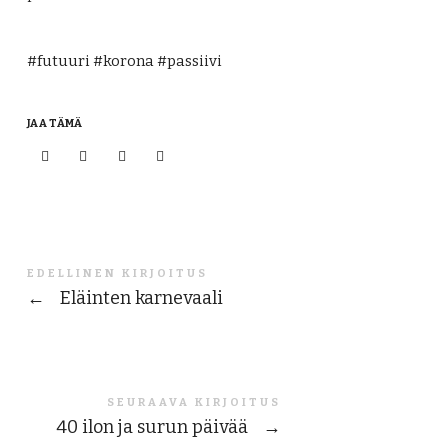
futuuri
korona
passiivi
JAA TÄMÄ
EDELLINEN KIRJOITUS
←
Eläinten karnevaali
SEURAAVA KIRJOITUS
40 ilon ja surun päivää
→