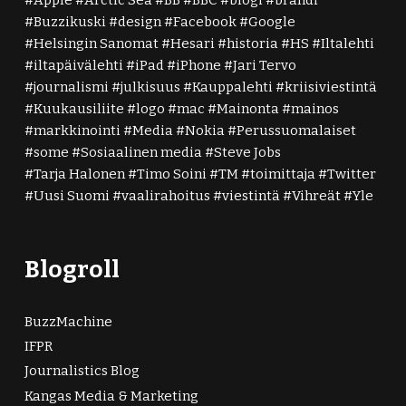
Buzzikuski
design
Facebook
Google
Helsingin Sanomat
Hesari
historia
HS
Iltalehti
iltapäivälehti
iPad
iPhone
Jari Tervo
journalismi
julkisuus
Kauppalehti
kriisiviestintä
Kuukausiliite
logo
mac
Mainonta
mainos
markkinointi
Media
Nokia
Perussuomalaiset
some
Sosiaalinen media
Steve Jobs
Tarja Halonen
Timo Soini
TM
toimittaja
Twitter
Uusi Suomi
vaalirahoitus
viestintä
Vihreät
Yle
Blogroll
BuzzMachine
IFPR
Journalistics Blog
Kangas Media & Marketing