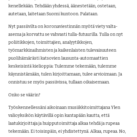
kenellekään. Tehdään yhdessä, äänestetään, ostetaan,
autetaan, laitetaan Suomi kuntoon. Palataan.
Nyt passiivilta on koronaviestinnän myötä viety valta-
asema ja korvattu se vahvasti tulla-futuurilla. Tulla on nyt
poliitikkojen, toimittajien, analyytikkojen,
työmarkkinaihmisten ja kaikenlaisten tulevaisuuteen
puolihämärästi katsovien lausunta-automaattien
keskeisintä kielioppia: Tulemme tekemään, tulemme
käynnistämään, tulen kirjoittamaan, tulee arvioimaan. Ja
onnistuu se myös passiivissa, tullaan oikaisemaan.
Onko se väärin?
Työskennellessäni aikoinaan musiikkitoimittajana Ylen
valioyksikön käytävillä opin kantapään kautta, että
laatukirjoittaja ja huipputoimittaja alkaa tehdä ja rupeaa
tekemään. Ei toisinpäin, ei yhdistettynä. Alkaa, rupeaa. No,