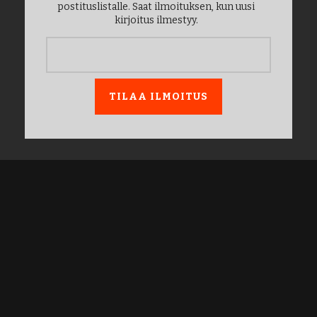
postituslistalle. Saat ilmoituksen, kun uusi
kirjoitus ilmestyy.