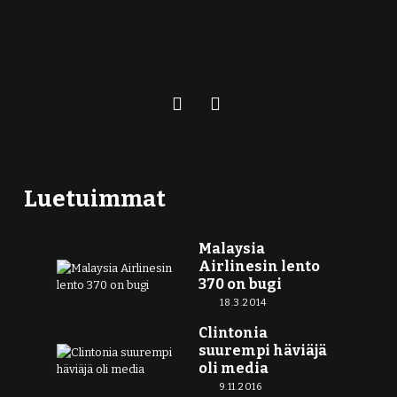
Luetuimmat
Malaysia
Airlinesin lento
370 on bugi
18.3.2014
Clintonia
suurempi häviäjä
oli media
9.11.2016