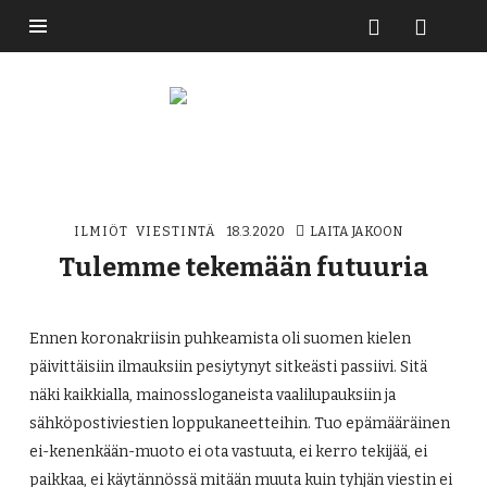
Buzzikuski
ILMIÖT
VIESTINTÄ
18.3.2020
LAITA JAKOON
Tulemme tekemään futuuria
Ennen koronakriisin puhkeamista oli suomen kielen
päivittäisiin ilmauksiin pesiytynyt sitkeästi passiivi. Sitä
näki kaikkialla, mainossloganeista vaalilupauksiin ja
sähköpostiviestien loppukaneetteihin. Tuo epämääräinen
ei-kenenkään-muoto ei ota vastuuta, ei kerro tekijää, ei
paikkaa, ei käytännössä mitään muuta kuin tyhjän viestin ei